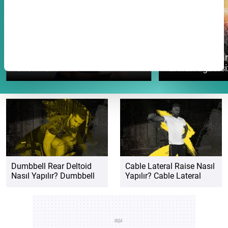
Düzeltici Egzersizler
Düzeltici Egzersizler
Skapula stabilizasyonu neden
Ayak bileği har
önemlidir?
artıran egzersi
Dumbbell Rear Deltoid
Cable Lateral Raise Nasıl
Nasıl Yapılır? Dumbbell
Yapılır? Cable Lateral
Rear Deltoid Hangi
Raise Hangi Bölgeyi
Bölgeyi Çalıştırır? En
Çalıştırır? En Etkili Omuz
Etkili Omuz Hareketleri
Hareketleri