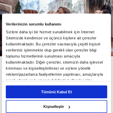
Verilerinizin sorumlu kullanımı
Sizlere daha iyi bir hizmet sunabilmek için İnternet
Sitemizde kendimize ve üçüncü kişilere ait çerezler
kullanılmaktadır. Bu çerezler vasıtasıyla çeşitli kişisel
Haftada 2 gün spor yeterli mi?
verileriniz işlenmekte olup gerekli olan çerezler bilgi
toplumu hizmetlerinin sunulması amacıyla
kullanılmaktadır. Diğer çerezler, sitemizin daha işlevsel
kılınması ve kişiselleştirilmesi ve sizlere yönelik
reklam/pazarlama faaliyetlerinin yapılması, amaçlarıyla
sınırlı olarak açık rızanız dahilinde kullanılacaktır.
Çerezlere ilişkin tercihlerinizi çerez paneli vasıtasıyla
Tümünü Kabul Et
belirleyebilirsiniz. Çerezlere ilişkin detaylı bilgi için
Ayarlar butonuna tıklayabilir,
Çerez Bilgilendirme
Metnimizi ziyaret edebilirsiniz.
Kişiselleştir
6698 sayılı Kişisel Verilerin Korunması Kanunu uyarınca